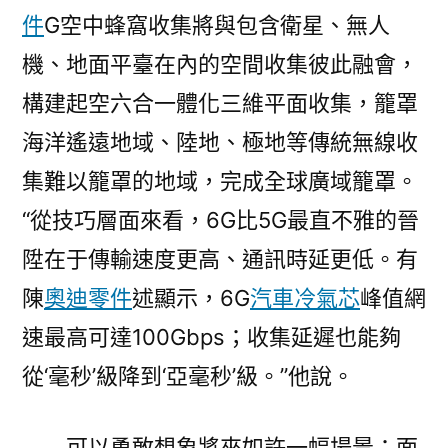
件
G空中蜂窩收集將與包含衛星、無人
機、地面平臺在內的空間收集彼此融會，
構建起空六合一體化三維平面收集，籠罩
海洋遙遠地域、陸地、極地等傳統無線收
集難以籠罩的地域，完成全球廣域籠罩。
“從技巧層面來看，6G比5G最直不雅的晉
陞在于傳輸速度更高、通訊時延更低。有
陳
奧迪零件
述顯示，6G
汽車冷氣芯
峰值網
速最高可達100Gbps；收集延遲也能夠
從‘毫秒’級降到‘亞毫秒’級。”他說。
可以勇敢想象將來如許一幅場景：面