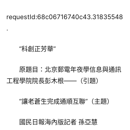
京
郵
requestId:68c06716740c43.31835548
電
.
年
夜
“科創正芳華”
學
信
息
原題目：北京郵電年夜學信息與通訊
與
工程學院院長彭木根——（引題）
通
訊
工
“讓老蒼生完成通順互聯”（主題）
程
學
國民日報海內版記者 孫亞慧
院
院