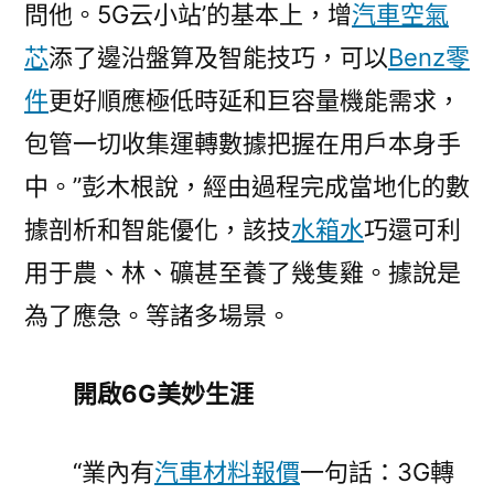
問他。5G云小站’的基本上，增
汽車空氣
芯
添了邊沿盤算及智能技巧，可以
Benz零
件
更好順應極低時延和巨容量機能需求，
包管一切收集運轉數據把握在用戶本身手
中。”彭木根說，經由過程完成當地化的數
據剖析和智能優化，該技
水箱水
巧還可利
用于農、林、礦甚至養了幾隻雞。據說是
為了應急。等諸多場景。
開啟6G美妙生涯
“業內有
汽車材料報價
一句話：3G轉