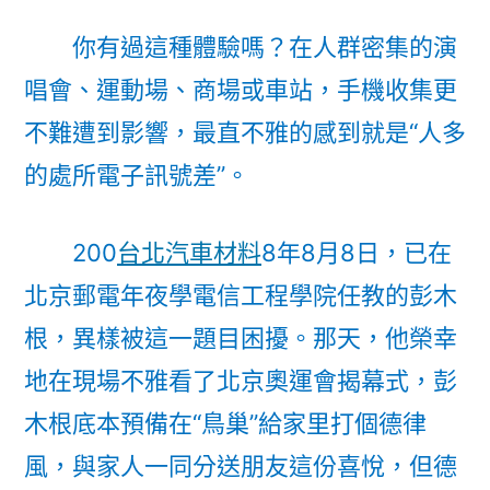
長
你有過這種體驗嗎？在人群密集的演
彭
唱會、運動場、商場或車站，手機收集更
木
根
不難遭到影響，最直不雅的感到就是“人多
——
的處所電子訊號差”。
“讓
老
蒼
200
台北汽車材料
8年8月8日，已在
生
北京郵電年夜學電信工程學院任教的彭木
完
根，異樣被這一題目困擾。那天，他榮幸
成
通
地在現場不雅看了北京奧運會揭幕式，彭
順
木根底本預備在“鳥巢”給家里打個德律
OSDER
奧
風，與家人一同分送朋友這份喜悅，但德
斯