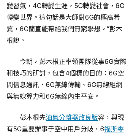
變習氣，4G轉變生涯，5G轉變社會，6G
轉變世界。這句話是大師對6G的極高希
冀，6G簡直能帶給我們無窮聯想。”彭木
根說。
今朝，彭木根正率領團隊從事6G實際
和技巧的研討，包含4個標的目的：6G空
間信息通訊、6G無線傳輸、6G無線組網
與無線算力和6G無線內生平安。
彭木根先
油氣分離器改良版
容，與現
有5G重要辦事于空中用戶分歧，6
福斯零