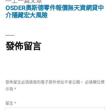
下
上一篇文章
一
OSDER奧斯德零件報價無天資網貸中
覽
篇
介隱藏宏大風險
文
章:
發佈留言
發佈留言必須填寫的電子郵件地址不會公開。
必填欄位標
示為
*
留言
*