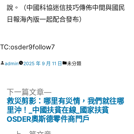
說。（中國科協迷信技巧傳佈中間與國民
日報海內版一起配合發布）
TC:osder9follow7
作
分
admin
2025 年 9 月 11 日
未分類
者:
類:
下
下一篇文章
一
救災剪影：哪里有災情，我們就往哪
文
篇
里沖！_中國扶貧在線_國家扶貧
章
文
OSDER奧斯德零件商門戶
章:
導