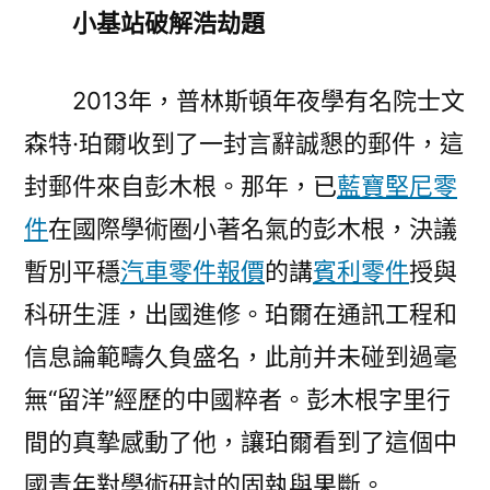
小基站破解浩劫題
2013年，普林斯頓年夜學有名院士文
森特·珀爾收到了一封言辭誠懇的郵件，這
封郵件來自彭木根。那年，已
藍寶堅尼零
件
在國際學術圈小著名氣的彭木根，決議
暫別平穩
汽車零件報價
的講
賓利零件
授與
科研生涯，出國進修。珀爾在通訊工程和
信息論範疇久負盛名，此前并未碰到過毫
無“留洋”經歷的中國粹者。彭木根字里行
間的真摯感動了他，讓珀爾看到了這個中
國青年對學術研討的固執與果斷。