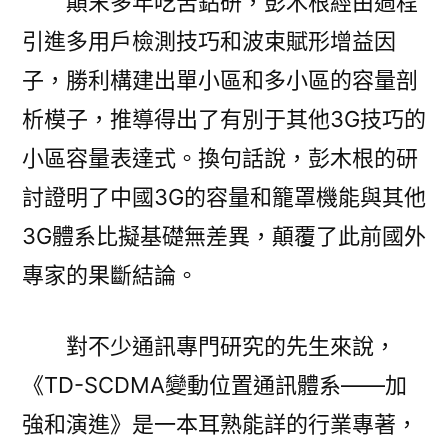
顛末多年吃苦鉆研，彭木根經由過程
引進多用戶檢測技巧和波束賦形增益因
子，勝利構建出單小區和多小區的容量剖
析模子，推導得出了有別于其他3G技巧的
小區容量表達式。換句話說，彭木根的研
討證明了中國3G的容量和籠罩機能與其他
3G體系比擬基礎無差異，顛覆了此前國外
專家的果斷結論。
對不少通訊專門研究的先生來說，
《TD-SCDMA變動位置通訊體系——加
強和演進》是一本耳熟能詳的行業專著，