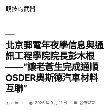
跳
競技的武器
至
主
要
內
北京郵電年夜學信息與通
容
訊工程學院院長彭木根
——“讓老蒼生完成通順
OSDER奧斯德汽車材料
互聯”
作
在
admin
2025 年 9 月 11 日
發佈留言
者:
〈北