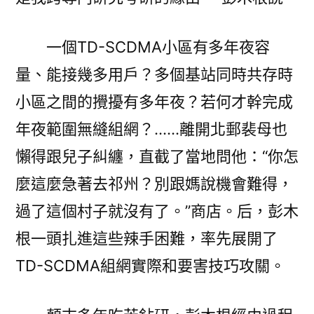
一個TD-SCDMA小區有多年夜容
量、能接幾多用戶？多個基站同時共存時
小區之間的攪擾有多年夜？若何才幹完成
年夜範圍無縫組網？……離開北郵裴母也
懶得跟兒子糾纏，直截了當地問他：“你怎
麼這麼急著去祁州？別跟媽說機會難得，
過了這個村子就沒有了。”商店。后，彭木
根一頭扎進這些辣手困難，率先展開了
TD-SCDMA組網實際和要害技巧攻關。