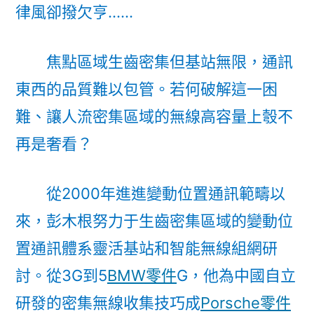
律風卻撥欠亨……
德
汽
車
焦點區域生齒密集但基站無限，通訊
材
東西的品質難以包管。若何破解這一困
料
難、讓人流密集區域的無線高容量上彀不
互
聯”〉
再是奢看？
從2000年進進變動位置通訊範疇以
來，彭木根努力于生齒密集區域的變動位
置通訊體系靈活基站和智能無線組網研
討。從3G到5
BMW零件
G，他為中國自立
研發的密集無線收集技巧成
Porsche零件