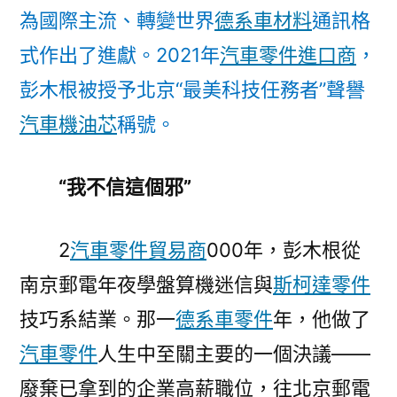
為國際主流、轉變世界
德系車材料
通訊格
式作出了進獻。2021年
汽車零件進口商
，
彭木根被授予北京“最美科技任務者”聲譽
汽車機油芯
稱號。
“我不信這個邪”
2
汽車零件貿易商
000年，彭木根從
南京郵電年夜學盤算機迷信與
斯柯達零件
技巧系結業。那一
德系車零件
年，他做了
汽車零件
人生中至關主要的一個決議——
廢棄已拿到的企業高薪職位，往北京郵電