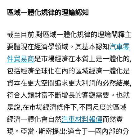
－
區域一體化規律的理論認知
國
家
發
截至目前,對區域一體化規律的理論闡釋主
展
要體現在經濟學領域。其基本認知
汽車零
門
戶〉
件貿易商
是市場經濟在本質上是一體化的,
包括經濟全球化在內的區域經濟一體化是
資本在更大空間追求更大利潤的必然結果,
符合人類財富不斷增長的客觀需要。也就
是說,在市場經濟條件下,不同尺度的區域
經濟一體化會自然
汽車材料報價
而然實
現。亞當 · 斯密提出:適合于一國內部的分