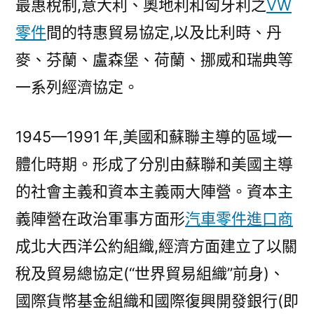
最惠稅制,意大利、奧地利和匈牙利之
VW
零件
間的特惠貿易協定,以及比利時、丹
麥、芬蘭、盧森堡、荷蘭、挪威和瑞典等
一系列經濟協定。
1945—1991 年,美國和蘇聯主導的區域一
體化時期。形成了分別由蘇聯和美國主導
的社會主義和資本主義兩大陣營。資本主
義陣營在政治軍事方面形
汽車零件進口商
成北大西洋公約組織,經濟方面建立了以關
稅及貿易總協定(“世界貿易組織”前身)、
國際貨幣基金組織和國際復興開發銀行(即