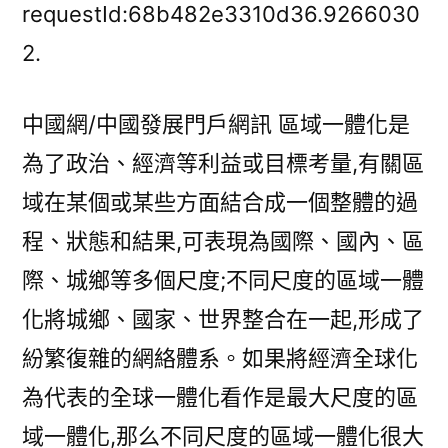
一
requestId:68b482e3310d36.9266030
體
2.
化
演
中國網/中國發展門戶網訊 區域一體化是
變
趨
為了政治、經濟等利益或目標考量,有關區
勢
域在某個或某些方面結合成一個整體的過
與
我
程、狀態和結果,可表現為國際、國內、區
OSDER
際、城鄉等多個尺度;不同尺度的區域一體
奧
化將城鄉、國家、世界整合在一起,形成了
斯
德
紛繁復雜的網絡體系。如果將經濟全球化
零
為代表的全球一體化看作是最大尺度的區
件
商
域一體化,那么不同尺度的區域一體化很大