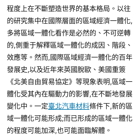
國
程度上在不斷塑造世界的基本格局。以往
中
的研究集中在國際層面的區域經濟一體化,
長
期
多將區域一體化看作是必然的、不可逆轉
應
的,側重于解釋區域一體化的成因、階段、
對
策
效應等。然而,國際區域經濟一體化的百年
略
發展史,以及近年來英國脫歐、美國重簽
_
《北美自由貿易協定》等現象表明,區域一
中
國
體化受其內在驅動力的影響,在不斷地發展
發
變化中。一定
臺北汽車材料
條件下,新的區
展
門
域一體化可能形成;而已形成的區域一體化
戶
的程度可能加深,也可能面臨解體。
網