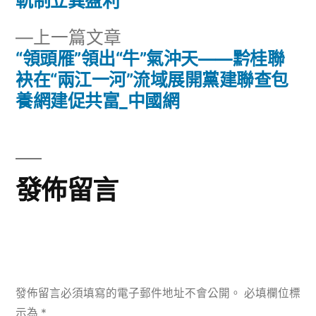
篇
軌制立異盈利
章
文
下
上一篇文章
章:
導
一
“領頭雁”領出“牛”氣沖天——黔桂聯
篇
袂在“兩江一河”流域展開黨建聯查包
覽
文
養網建促共富_中國網
章:
發佈留言
發佈留言必須填寫的電子郵件地址不會公開。
必填欄位標
示為
*