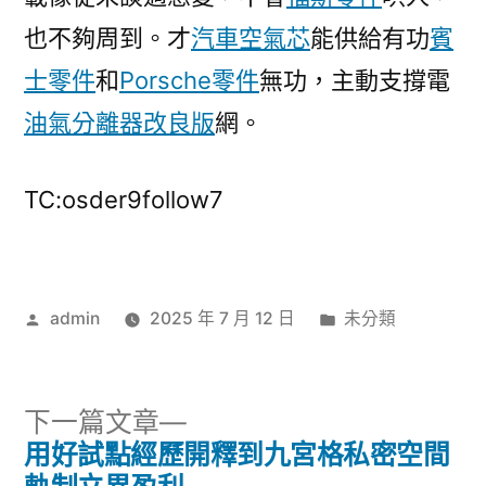
也不夠周到。才
汽車空氣芯
能供給有功
賓
士零件
和
Porsche零件
無功，主動支撐電
油氣分離器改良版
網。
TC:osder9follow7
作
分
admin
2025 年 7 月 12 日
未分類
者:
類:
下
下一篇文章
一
用好試點經歷開釋到九宮格私密空間
文