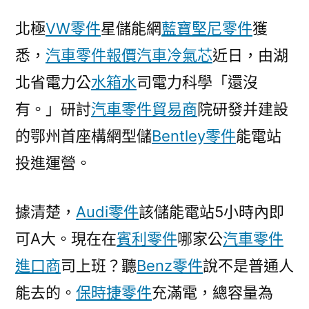
OSDER
北極
VW零件
星儲能網
藍寶堅尼零件
獲
奧
悉，
汽車零件報價
汽車冷氣芯
近日，由湖
斯
德
北省電力公
水箱水
司電力科學「還沒
汽
有。」研討
汽車零件貿易商
院研發并建設
車
材
的鄂州首座構網型儲
Bentley零件
能電站
料
投進運營。
首
座
構
據清楚，
Audi零件
該儲能電站5小時內即
網
可A大。現在在
賓利零件
哪家公
汽車零件
型
進口商
司上班？聽
Benz零件
說不是普通人
儲
能
能去的。
保時捷零件
充滿電，總容量為
電