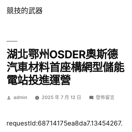
跳
競技的武器
至
主
要
內
湖北鄂州OSDER奧斯德
容
汽車材料首座構網型儲能
電站投進運營
作
在
admin
2025 年 7 月 12 日
發佈留言
者:
〈湖
北
鄂
requestId:68714175ea8da7.13454267.
州