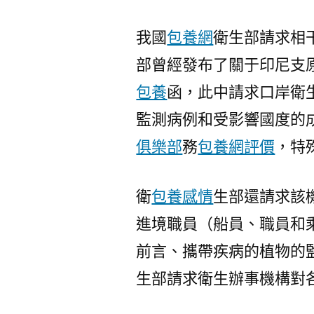
我國
包養網
衛生部請求相
部曾經發布了關于印尼支
包養
函，此中請求口岸衛生
監測病例和受影響國度的
俱樂部
務
包養網評價
，特
衛
包養感情
生部還請求該
進境職員（船員、職員和
前言、攜帶疾病的植物的
生部請求衛生辦事機構對