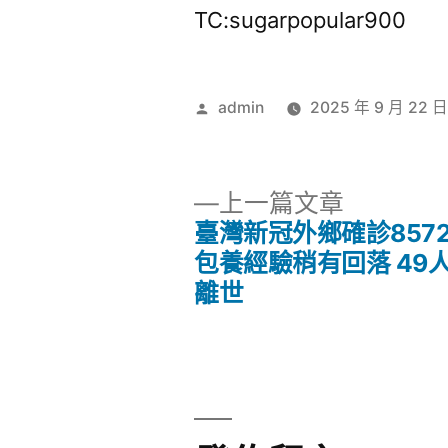
TC:sugarpopular900
作
admin
2025 年 9 月 22 
者:
下
上一篇文章
一
臺灣新冠外鄉確診857
文
篇
包養經驗稍有回落 49
文
離世
章
章:
導
覽