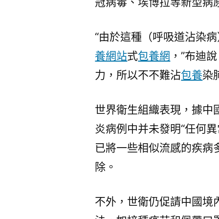
冠病毒、埃博拉等新型病
“由於這種（呼吸道沾染
養網站
式
包養網
，”布迪
力，所以不不難沾
包養
染
世界衛生組織表現，據中
炎病例中并未發明“任何異
已將一些相似流感的疾病
除。
不外，世衛仍促請中國境