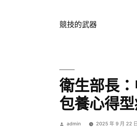
跳
至
競技的武器
主
要
內
容
衛生部長：
包養心得型
作
admin
2025 年 9 月 22 
者: