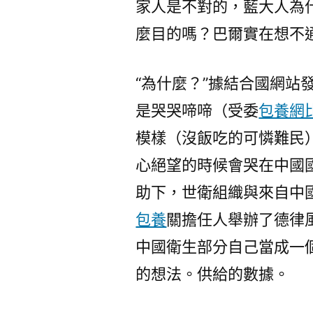
家人是不對的，藍大人為
麼目的嗎？巴爾實在想不
“為什麼？”據結合國網站發
是哭哭啼啼（受委
包養網
模樣（沒飯吃的可憐難民
心絕望的時候會哭在中國
助下，世衛組織與來自中
包養
關擔任人舉辦了德律
中國衛生部分自己當成一
的想法。供給的數據。