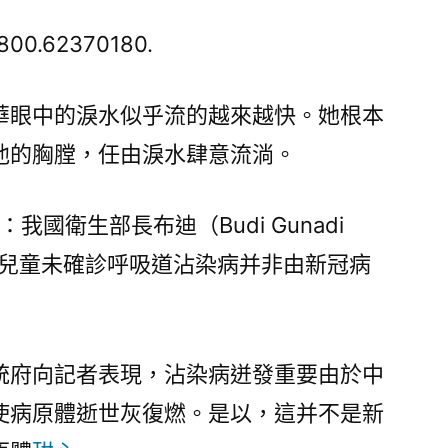
生
部
800.62370180.
長：
中
華眼中的淚水似乎流的越來越快。她根本
國
他的胸膛，任由淚水肆意流淌。
呼
吸
道
 ：我國衛生部長布迪（Budi Gunadi
沾
國呈現兒童未確診呼吸道沾染病并非由新冠病
染
病
迸
發
統府向記者表現，沾染病迸發重要由於中
并
非
使病原體逝世灰復燃。是以，這并不是新
新