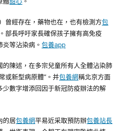
原體
甜心
。
專
包
養
病）曾經存在，藥物也在，也有檢測方
包
心
說。部長呼吁家長確保孩子擁有高免疫
得
肺炎等沾染病。
包養app
型
病
原
國的陳述，在多宗兒童所有人全體沾染肺
體〉
常或新型病原體”。并
包養網
稱北京方面
多少數字增添回因于新冠防疫辦法的解
內的居
包養網
平易近采取預防辦
包養站長