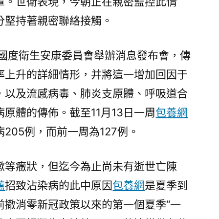
罩。世衛表現，今朝正在親密監控此情
分堅持著親密聯絡接觸。
國國度衛生安康委員會舉辦消息發布會，傳
率上升的詳細情形，并將這一增加回因于
，以及流感病毒、肺炎支原體、呼吸道合
原體的傳佈。截至11月13日一周
包養網
205例，而前一周為127例。
嗽等癥狀，但迄今為止尚未有逝世亡陳
薦
招致沾染病的此中原因
包養網
是夏季到
前撤消零新冠政策以來的第一個夏季“一