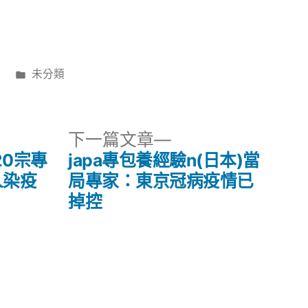
分
日
未分類
類:
下
下一篇文章
一
20宗專
japa專包養經驗n(日本)當
篇
人染疫
局專家：東京冠病疫情已
文
掉控
章: