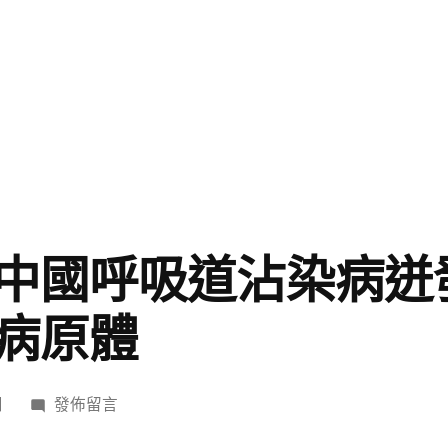
中國呼吸道沾染病迸
病原體
在
日
發佈留言
〈衛