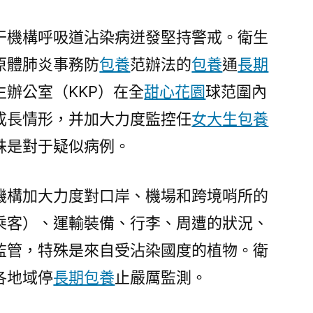
干機構呼吸道沾染病迸發堅持警戒。衛生
原體肺炎事務防
包養
范辦法的
包養
通
長期
辦公室（KKP）在全
甜心花園
球范圍內
成長情形，并加大力度監控任
女大生包養
殊是對于疑似病例。
機構加大力度對口岸、機場和跨境哨所的
乘客）、運輸裝備、行李、周遭的狀況、
監管，特殊是來自受沾染國度的植物。衛
各地域停
長期包養
止嚴厲監測。