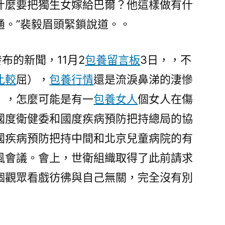
什麼要把獨生女嫁給巴爾？他這樣做有什
通。”裴毅眉頭緊鎖說道。。
布的新聞，11月2
包養留言板
3日，，不
比較
屈），
包養行情
還是流淚鼻涕的淒慘
），怎麼可能是有一
包養女人
個女人在傷
國度衛健委和國度疾病預防把持總局的協
國疾病預防把持中間和北京兒童病院的有
風會議。會上，世衛組織取得了此前請求
個觀眾看戲彷彿與自己無關，完全沒有別